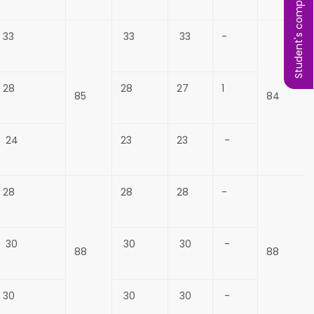
Student's complaint
33
33
33
-
28
28
27
1
85
84
24
23
23
-
28
28
28
-
30
30
30
-
88
88
30
30
30
-