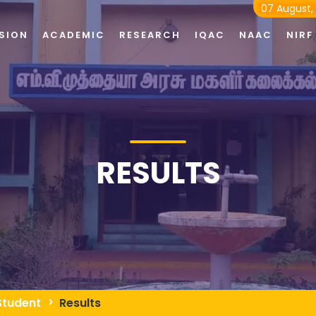
07 August,
SION
ACADEMIC
RESEARCH
IQAC
NAAC
NIRF
RESULTS
Student
Results