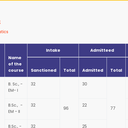
s
tics
Intake
Admitteed
Name
of the
course
Sanctioned
Total
Admitted
Total
B. Sc., -
32
30
EM- I
B.Sc., -
32
22
96
77
EM - II
B.Sc., -
32
25