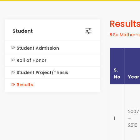
Result
Student
B.Sc Mathema
Student Admission
Roll of Honor
S.
Student Project/Thesis
No
Year
Results
2007
1
–
2010