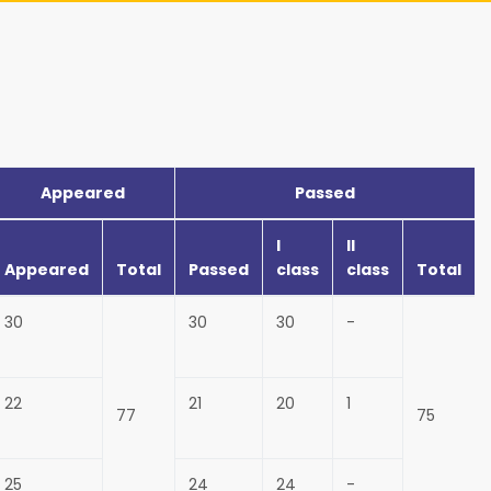
Appeared
Passed
I
II
Appeared
Total
Passed
class
class
Total
30
30
30
-
22
21
20
1
77
75
25
24
24
-